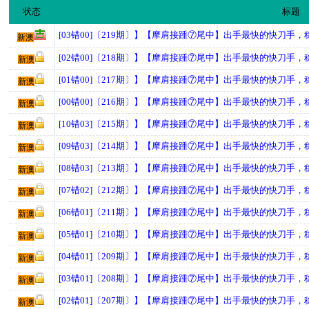
状态
标题
[03错00]〔219期〕】【摩肩接踵⑦尾中】出手最快的快刀手
新澳
[02错00]〔218期〕】【摩肩接踵⑦尾中】出手最快的快刀手
新澳
[01错00]〔217期〕】【摩肩接踵⑦尾中】出手最快的快刀手
新澳
[00错00]〔216期〕】【摩肩接踵⑦尾中】出手最快的快刀手
新澳
[10错03]〔215期〕】【摩肩接踵⑦尾中】出手最快的快刀手
新澳
[09错03]〔214期〕】【摩肩接踵⑦尾中】出手最快的快刀手
新澳
[08错03]〔213期〕】【摩肩接踵⑦尾中】出手最快的快刀手
新澳
[07错02]〔212期〕】【摩肩接踵⑦尾中】出手最快的快刀手
新澳
[06错01]〔211期〕】【摩肩接踵⑦尾中】出手最快的快刀手
新澳
[05错01]〔210期〕】【摩肩接踵⑦尾中】出手最快的快刀手
新澳
[04错01]〔209期〕】【摩肩接踵⑦尾中】出手最快的快刀手
新澳
[03错01]〔208期〕】【摩肩接踵⑦尾中】出手最快的快刀手
新澳
[02错01]〔207期〕】【摩肩接踵⑦尾中】出手最快的快刀手
新澳