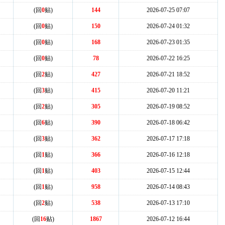
(回
0
贴)
144
2026-07-25 07:07
(回
0
贴)
150
2026-07-24 01:32
(回
0
贴)
168
2026-07-23 01:35
(回
0
贴)
78
2026-07-22 16:25
(回
2
贴)
427
2026-07-21 18:52
(回
3
贴)
415
2026-07-20 11:21
(回
2
贴)
305
2026-07-19 08:52
(回
6
贴)
390
2026-07-18 06:42
(回
3
贴)
362
2026-07-17 17:18
(回
1
贴)
366
2026-07-16 12:18
(回
1
贴)
403
2026-07-15 12:44
(回
1
贴)
958
2026-07-14 08:43
(回
2
贴)
538
2026-07-13 17:10
(回
16
贴)
1867
2026-07-12 16:44