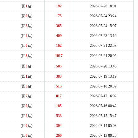
(回
1
贴)
192
2026-07-26 18:01
(回
0
贴)
175
2026-07-24 23:24
(回
3
贴)
365
2026-07-24 15:07
(回
2
贴)
409
2026-07-23 13:16
(回
0
贴)
162
2026-07-21 22:53
(回
8
贴)
1017
2026-07-21 20:05
(回
3
贴)
585
2026-07-20 13:46
(回
1
贴)
383
2026-07-19 13:19
(回
3
贴)
515
2026-07-18 20:39
(回
7
贴)
817
2026-07-17 16:02
(回
0
贴)
185
2026-07-16 00:42
(回
2
贴)
533
2026-07-15 15:47
(回
0
贴)
304
2026-07-14 05:03
(回
0
贴)
260
2026-07-13 00:25