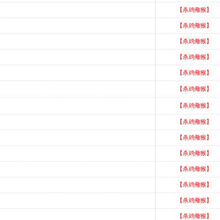
【杀鸡儆猴】
【杀鸡儆猴】
【杀鸡儆猴】
【杀鸡儆猴】
【杀鸡儆猴】
【杀鸡儆猴】
【杀鸡儆猴】
【杀鸡儆猴】
【杀鸡儆猴】
【杀鸡儆猴】
【杀鸡儆猴】
【杀鸡儆猴】
【杀鸡儆猴】
【杀鸡儆猴】