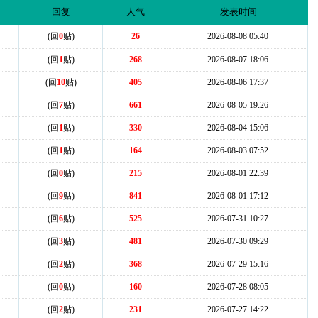
回复
人气
发表时间
(回
0
贴)
26
2026-08-08 05:40
(回
1
贴)
268
2026-08-07 18:06
(回
10
贴)
405
2026-08-06 17:37
(回
7
贴)
661
2026-08-05 19:26
(回
1
贴)
330
2026-08-04 15:06
(回
1
贴)
164
2026-08-03 07:52
(回
0
贴)
215
2026-08-01 22:39
(回
9
贴)
841
2026-08-01 17:12
(回
6
贴)
525
2026-07-31 10:27
(回
3
贴)
481
2026-07-30 09:29
(回
2
贴)
368
2026-07-29 15:16
(回
0
贴)
160
2026-07-28 08:05
(回
2
贴)
231
2026-07-27 14:22