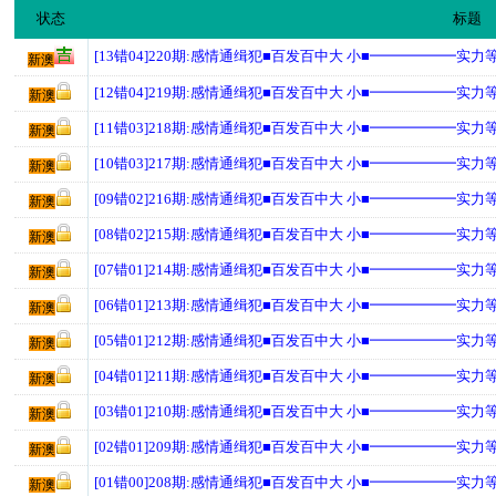
状态
标题
[13错04]220期:感情通缉犯■百发百中大 小■━━━━━
新澳
[12错04]219期:感情通缉犯■百发百中大 小■━━━━━
新澳
[11错03]218期:感情通缉犯■百发百中大 小■━━━━━
新澳
[10错03]217期:感情通缉犯■百发百中大 小■━━━━━
新澳
[09错02]216期:感情通缉犯■百发百中大 小■━━━━━
新澳
[08错02]215期:感情通缉犯■百发百中大 小■━━━━━
新澳
[07错01]214期:感情通缉犯■百发百中大 小■━━━━━
新澳
[06错01]213期:感情通缉犯■百发百中大 小■━━━━━
新澳
[05错01]212期:感情通缉犯■百发百中大 小■━━━━━
新澳
[04错01]211期:感情通缉犯■百发百中大 小■━━━━━
新澳
[03错01]210期:感情通缉犯■百发百中大 小■━━━━━
新澳
[02错01]209期:感情通缉犯■百发百中大 小■━━━━━
新澳
[01错00]208期:感情通缉犯■百发百中大 小■━━━━━
新澳