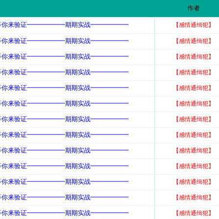
作者
━实力等你来验证━━━━━━期期实战━━━━━━
【感情通缉犯】
━实力等你来验证━━━━━━期期实战━━━━━━
【感情通缉犯】
━实力等你来验证━━━━━━期期实战━━━━━━
【感情通缉犯】
━实力等你来验证━━━━━━期期实战━━━━━━
【感情通缉犯】
━实力等你来验证━━━━━━期期实战━━━━━━
【感情通缉犯】
━实力等你来验证━━━━━━期期实战━━━━━━
【感情通缉犯】
━实力等你来验证━━━━━━期期实战━━━━━━
【感情通缉犯】
━实力等你来验证━━━━━━期期实战━━━━━━
【感情通缉犯】
━实力等你来验证━━━━━━期期实战━━━━━━
【感情通缉犯】
━实力等你来验证━━━━━━期期实战━━━━━━
【感情通缉犯】
━实力等你来验证━━━━━━期期实战━━━━━━
【感情通缉犯】
━实力等你来验证━━━━━━期期实战━━━━━━
【感情通缉犯】
━实力等你来验证━━━━━━期期实战━━━━━━
【感情通缉犯】