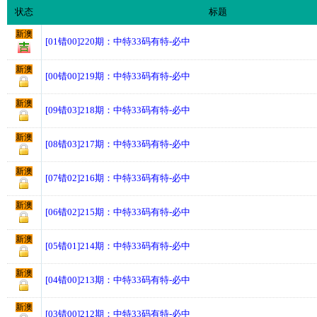
状态
标题
新澳
[01错00]220期：中特33码有特-必中
新澳
[00错00]219期：中特33码有特-必中
新澳
[09错03]218期：中特33码有特-必中
新澳
[08错03]217期：中特33码有特-必中
新澳
[07错02]216期：中特33码有特-必中
新澳
[06错02]215期：中特33码有特-必中
新澳
[05错01]214期：中特33码有特-必中
新澳
[04错00]213期：中特33码有特-必中
新澳
[03错00]212期：中特33码有特-必中