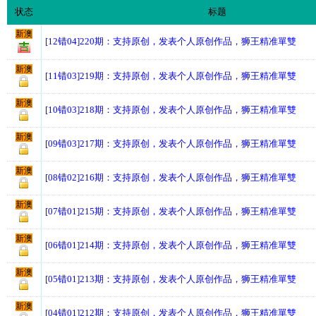
状态
标题
新澳
[12错04]220期：支持原创，发表个人原创作品，狮王精准單雙
新澳
[11错03]219期：支持原创，发表个人原创作品，狮王精准單雙
新澳
[10错03]218期：支持原创，发表个人原创作品，狮王精准單雙
新澳
[09错03]217期：支持原创，发表个人原创作品，狮王精准單雙
新澳
[08错02]216期：支持原创，发表个人原创作品，狮王精准單雙
新澳
[07错01]215期：支持原创，发表个人原创作品，狮王精准單雙
新澳
[06错01]214期：支持原创，发表个人原创作品，狮王精准單雙
新澳
[05错01]213期：支持原创，发表个人原创作品，狮王精准單雙
新澳
[04错01]212期：支持原创，发表个人原创作品，狮王精准單雙