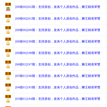
新澳
[00错00]202期：支持原创，发表个人原创作品，狮王精准單雙
新澳
[00错00]201期：支持原创，发表个人原创作品，狮王精准單雙
新澳
[00错00]200期：支持原创，发表个人原创作品，狮王精准單雙
新澳
[00错00]199期：支持原创，发表个人原创作品，狮王精准單雙
新澳
[00错00]198期：支持原创，发表个人原创作品，狮王精准單雙
新澳
[06错02]197期：支持原创，发表个人原创作品，狮王精准單雙
新澳
[05错01]196期：支持原创，发表个人原创作品，狮王精准單雙
新澳
[04错01]195期：支持原创，发表个人原创作品，狮王精准單雙
新澳
[03错01]194期：支持原创，发表个人原创作品，狮王精准單雙