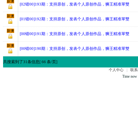
新澳
[02错00]193期：支持原创，发表个人原创作品，狮王精准單雙
新澳
[01错00]192期：支持原创，发表个人原创作品，狮王精准單雙
新澳
[00错00]191期：支持原创，发表个人原创作品，狮王精准單雙
新澳
[00错00]190期：支持原创，发表个人原创作品，狮王精准單雙
共搜索到了31条信息[ 66 条/页]
个人中心
|
联系
Time now 