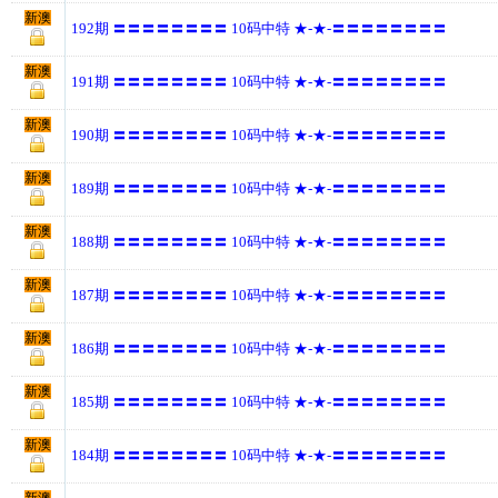
新澳
192期 〓〓〓〓〓〓〓〓 10码中特 ★-★-〓〓〓〓〓〓〓〓
新澳
191期 〓〓〓〓〓〓〓〓 10码中特 ★-★-〓〓〓〓〓〓〓〓
新澳
190期 〓〓〓〓〓〓〓〓 10码中特 ★-★-〓〓〓〓〓〓〓〓
新澳
189期 〓〓〓〓〓〓〓〓 10码中特 ★-★-〓〓〓〓〓〓〓〓
新澳
188期 〓〓〓〓〓〓〓〓 10码中特 ★-★-〓〓〓〓〓〓〓〓
新澳
187期 〓〓〓〓〓〓〓〓 10码中特 ★-★-〓〓〓〓〓〓〓〓
新澳
186期 〓〓〓〓〓〓〓〓 10码中特 ★-★-〓〓〓〓〓〓〓〓
新澳
185期 〓〓〓〓〓〓〓〓 10码中特 ★-★-〓〓〓〓〓〓〓〓
新澳
184期 〓〓〓〓〓〓〓〓 10码中特 ★-★-〓〓〓〓〓〓〓〓