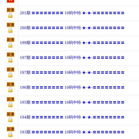
新澳
201期 〓〓〓〓〓〓〓〓 10码中特 ★-★-〓〓〓〓〓〓〓〓
新澳
200期 〓〓〓〓〓〓〓〓 10码中特 ★-★-〓〓〓〓〓〓〓〓
新澳
199期 〓〓〓〓〓〓〓〓 10码中特 ★-★-〓〓〓〓〓〓〓〓
新澳
197期 〓〓〓〓〓〓〓〓 10码中特 ★-★-〓〓〓〓〓〓〓〓
新澳
197期 〓〓〓〓〓〓〓〓 10码中特 ★-★-〓〓〓〓〓〓〓〓
新澳
196期 〓〓〓〓〓〓〓〓 10码中特 ★-★-〓〓〓〓〓〓〓〓
新澳
195期 〓〓〓〓〓〓〓〓 10码中特 ★-★-〓〓〓〓〓〓〓〓
新澳
194期 〓〓〓〓〓〓〓〓 10码中特 ★-★-〓〓〓〓〓〓〓〓
新澳
193期 〓〓〓〓〓〓〓〓 10码中特 ★-★-〓〓〓〓〓〓〓〓