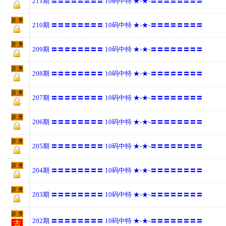
211期 〓〓〓〓〓〓〓〓 10码中特 ★-★-〓〓〓〓〓〓〓〓
新澳
210期 〓〓〓〓〓〓〓〓 10码中特 ★-★-〓〓〓〓〓〓〓〓
新澳
209期 〓〓〓〓〓〓〓〓 10码中特 ★-★-〓〓〓〓〓〓〓〓
新澳
208期 〓〓〓〓〓〓〓〓 10码中特 ★-★-〓〓〓〓〓〓〓〓
新澳
207期 〓〓〓〓〓〓〓〓 10码中特 ★-★-〓〓〓〓〓〓〓〓
新澳
206期 〓〓〓〓〓〓〓〓 10码中特 ★-★-〓〓〓〓〓〓〓〓
新澳
205期 〓〓〓〓〓〓〓〓 10码中特 ★-★-〓〓〓〓〓〓〓〓
新澳
204期 〓〓〓〓〓〓〓〓 10码中特 ★-★-〓〓〓〓〓〓〓〓
新澳
203期 〓〓〓〓〓〓〓〓 10码中特 ★-★-〓〓〓〓〓〓〓〓
新澳
202期 〓〓〓〓〓〓〓〓 10码中特 ★-★-〓〓〓〓〓〓〓〓