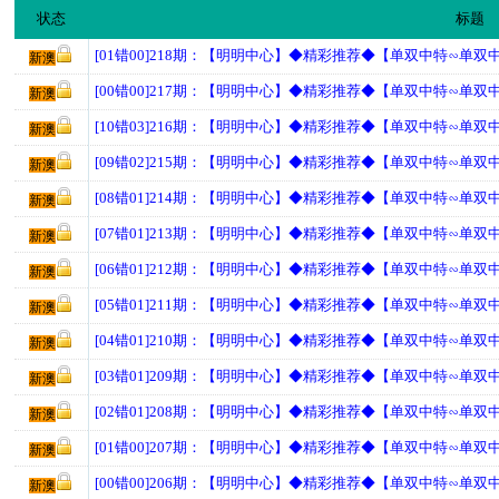
状态
标题
[01错00]218期：【明明中心】◆精彩推荐◆【单双中特∽单双
新澳
[00错00]217期：【明明中心】◆精彩推荐◆【单双中特∽单双
新澳
[10错03]216期：【明明中心】◆精彩推荐◆【单双中特∽单双
新澳
[09错02]215期：【明明中心】◆精彩推荐◆【单双中特∽单双
新澳
[08错01]214期：【明明中心】◆精彩推荐◆【单双中特∽单双
新澳
[07错01]213期：【明明中心】◆精彩推荐◆【单双中特∽单双
新澳
[06错01]212期：【明明中心】◆精彩推荐◆【单双中特∽单双
新澳
[05错01]211期：【明明中心】◆精彩推荐◆【单双中特∽单双
新澳
[04错01]210期：【明明中心】◆精彩推荐◆【单双中特∽单双
新澳
[03错01]209期：【明明中心】◆精彩推荐◆【单双中特∽单双
新澳
[02错01]208期：【明明中心】◆精彩推荐◆【单双中特∽单双
新澳
[01错00]207期：【明明中心】◆精彩推荐◆【单双中特∽单双
新澳
[00错00]206期：【明明中心】◆精彩推荐◆【单双中特∽单双
新澳