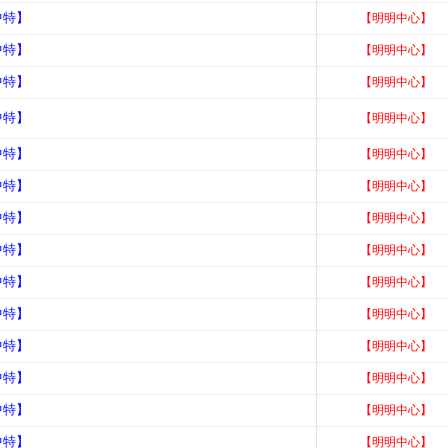
中特】
【明明中心】
中特】
【明明中心】
中特】
【明明中心】
中特】
【明明中心】
中特】
【明明中心】
中特】
【明明中心】
中特】
【明明中心】
中特】
【明明中心】
中特】
【明明中心】
中特】
【明明中心】
中特】
【明明中心】
中特】
【明明中心】
中特】
【明明中心】
中特】
【明明中心】