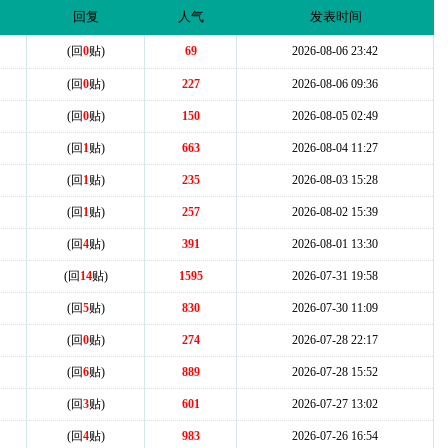
回复
人气
发表时间
(回
0
贴)
69
2026-08-06 23:42
(回
0
贴)
227
2026-08-06 09:36
(回
0
贴)
150
2026-08-05 02:49
(回
1
贴)
663
2026-08-04 11:27
(回
1
贴)
235
2026-08-03 15:28
(回
1
贴)
257
2026-08-02 15:39
(回
4
贴)
391
2026-08-01 13:30
(回
14
贴)
1595
2026-07-31 19:58
(回
5
贴)
830
2026-07-30 11:09
(回
0
贴)
274
2026-07-28 22:17
(回
6
贴)
889
2026-07-28 15:52
(回
3
贴)
601
2026-07-27 13:02
(回
4
贴)
983
2026-07-26 16:54