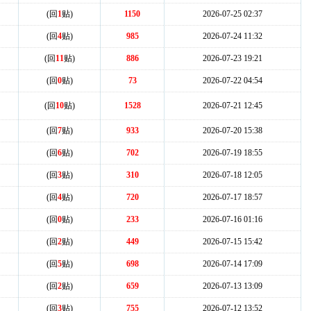
(回
1
贴)
1150
2026-07-25 02:37
(回
4
贴)
985
2026-07-24 11:32
(回
11
贴)
886
2026-07-23 19:21
(回
0
贴)
73
2026-07-22 04:54
(回
10
贴)
1528
2026-07-21 12:45
(回
7
贴)
933
2026-07-20 15:38
(回
6
贴)
702
2026-07-19 18:55
(回
3
贴)
310
2026-07-18 12:05
(回
4
贴)
720
2026-07-17 18:57
(回
0
贴)
233
2026-07-16 01:16
(回
2
贴)
449
2026-07-15 15:42
(回
5
贴)
698
2026-07-14 17:09
(回
2
贴)
659
2026-07-13 13:09
(回
3
贴)
755
2026-07-12 13:52