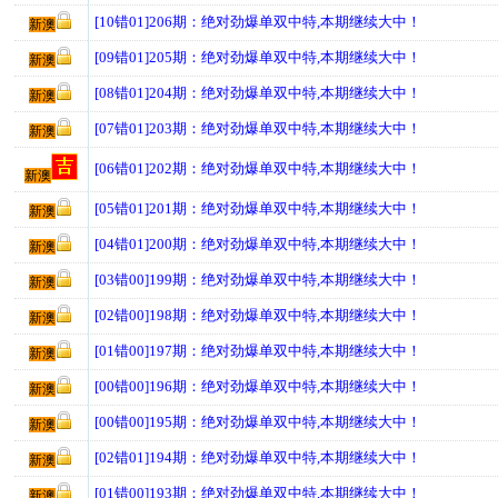
[10错01]206期：绝对劲爆单双中特,本期继续大中！
新澳
[09错01]205期：绝对劲爆单双中特,本期继续大中！
新澳
[08错01]204期：绝对劲爆单双中特,本期继续大中！
新澳
[07错01]203期：绝对劲爆单双中特,本期继续大中！
新澳
[06错01]202期：绝对劲爆单双中特,本期继续大中！
新澳
[05错01]201期：绝对劲爆单双中特,本期继续大中！
新澳
[04错01]200期：绝对劲爆单双中特,本期继续大中！
新澳
[03错00]199期：绝对劲爆单双中特,本期继续大中！
新澳
[02错00]198期：绝对劲爆单双中特,本期继续大中！
新澳
[01错00]197期：绝对劲爆单双中特,本期继续大中！
新澳
[00错00]196期：绝对劲爆单双中特,本期继续大中！
新澳
[00错00]195期：绝对劲爆单双中特,本期继续大中！
新澳
[02错01]194期：绝对劲爆单双中特,本期继续大中！
新澳
[01错00]193期：绝对劲爆单双中特,本期继续大中！
新澳