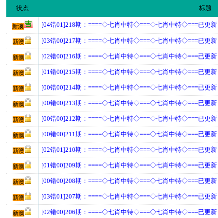
状态
标题
[04错01]218期：====◇七肖中特◇===◇七肖中特◇===已更新
新澳
[03错00]217期：====◇七肖中特◇===◇七肖中特◇===已更新
新澳
[02错00]216期：====◇七肖中特◇===◇七肖中特◇===已更新
新澳
[01错00]215期：====◇七肖中特◇===◇七肖中特◇===已更新
新澳
[00错00]214期：====◇七肖中特◇===◇七肖中特◇===已更新
新澳
[00错00]213期：====◇七肖中特◇===◇七肖中特◇===已更新
新澳
[00错00]212期：====◇七肖中特◇===◇七肖中特◇===已更新
新澳
[00错00]211期：====◇七肖中特◇===◇七肖中特◇===已更新
新澳
[02错01]210期：====◇七肖中特◇===◇七肖中特◇===已更新
新澳
[01错00]209期：====◇七肖中特◇===◇七肖中特◇===已更新
新澳
[00错00]208期：====◇七肖中特◇===◇七肖中特◇===已更新
新澳
[03错01]207期：====◇七肖中特◇===◇七肖中特◇===已更新
新澳
[02错00]206期：====◇七肖中特◇===◇七肖中特◇===已更新
新澳