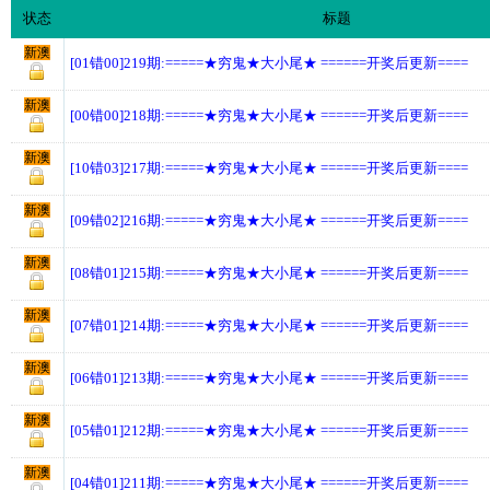
状态
标题
新澳
[01错00]219期:=====★穷鬼★大小尾★ ======开奖后更新====
新澳
[00错00]218期:=====★穷鬼★大小尾★ ======开奖后更新====
新澳
[10错03]217期:=====★穷鬼★大小尾★ ======开奖后更新====
新澳
[09错02]216期:=====★穷鬼★大小尾★ ======开奖后更新====
新澳
[08错01]215期:=====★穷鬼★大小尾★ ======开奖后更新====
新澳
[07错01]214期:=====★穷鬼★大小尾★ ======开奖后更新====
新澳
[06错01]213期:=====★穷鬼★大小尾★ ======开奖后更新====
新澳
[05错01]212期:=====★穷鬼★大小尾★ ======开奖后更新====
新澳
[04错01]211期:=====★穷鬼★大小尾★ ======开奖后更新====