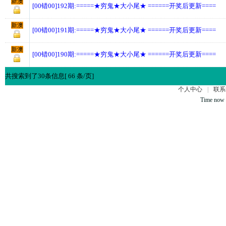
新澳
[00错00]192期:=====★穷鬼★大小尾★ ======开奖后更新====
新澳
[00错00]191期:=====★穷鬼★大小尾★ ======开奖后更新====
新澳
[00错00]190期:=====★穷鬼★大小尾★ ======开奖后更新====
共搜索到了30条信息[ 66 条/页]
个人中心
|
联系
Time now 