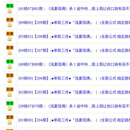
香港
[41错07]081期：《浅夏琉璃》杀 1 波中特，跟上我让你口袋有花
新澳
[00错00]【209期】;●单双三肖●『浅夏琉璃』（（全新公式 稳定
新澳
[05错02]【208期】;●单双三肖●『浅夏琉璃』（（全新公式 稳定
新澳
[04错01]【207期】;●单双三肖●『浅夏琉璃』（（全新公式 稳定
香港
[40错07]080期：《浅夏琉璃》杀 1 波中特，跟上我让你口袋有花
新澳
[03错00]【206期】;●单双三肖●『浅夏琉璃』（（全新公式 稳定
新澳
[02错00]【205期】;●单双三肖●『浅夏琉璃』（（全新公式 稳定
香港
[39错07]079期：《浅夏琉璃》杀 1 波中特，跟上我让你口袋有花
新澳
[01错00]【204期】;●单双三肖●『浅夏琉璃』（（全新公式 稳定