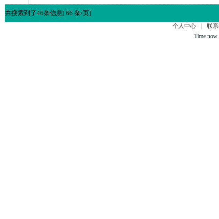
共搜索到了46条信息[ 66 条/页]
个人中心
|
联系
Time now 