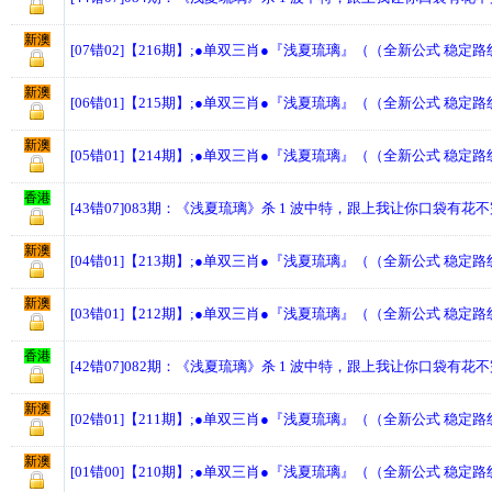
新澳
[07错02]【216期】;●单双三肖●『浅夏琉璃』（（全新公式 稳定
新澳
[06错01]【215期】;●单双三肖●『浅夏琉璃』（（全新公式 稳定
新澳
[05错01]【214期】;●单双三肖●『浅夏琉璃』（（全新公式 稳定
香港
[43错07]083期：《浅夏琉璃》杀 1 波中特，跟上我让你口袋有花
新澳
[04错01]【213期】;●单双三肖●『浅夏琉璃』（（全新公式 稳定
新澳
[03错01]【212期】;●单双三肖●『浅夏琉璃』（（全新公式 稳定
香港
[42错07]082期：《浅夏琉璃》杀 1 波中特，跟上我让你口袋有花
新澳
[02错01]【211期】;●单双三肖●『浅夏琉璃』（（全新公式 稳定
新澳
[01错00]【210期】;●单双三肖●『浅夏琉璃』（（全新公式 稳定