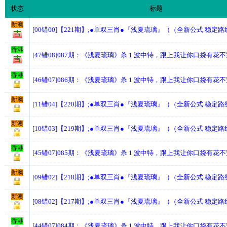
状态
标题
新澳
[00错00]【221期】;●单双三肖●『浅夏琉璃』（（全新公式 稳定
香港
[47错08]087期：《浅夏琉璃》杀 1 波中特，跟上我让你口袋有花
香港
[46错07]086期：《浅夏琉璃》杀 1 波中特，跟上我让你口袋有花
新澳
[11错04]【220期】;●单双三肖●『浅夏琉璃』（（全新公式 稳定
新澳
[10错03]【219期】;●单双三肖●『浅夏琉璃』（（全新公式 稳定
香港
[45错07]085期：《浅夏琉璃》杀 1 波中特，跟上我让你口袋有花
新澳
[09错02]【218期】;●单双三肖●『浅夏琉璃』（（全新公式 稳定
新澳
[08错02]【217期】;●单双三肖●『浅夏琉璃』（（全新公式 稳定
香港
[44错07]084期：《浅夏琉璃》杀 1 波中特，跟上我让你口袋有花