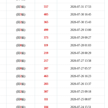
(回
5
贴)
557
2026-07-31 17:53
(回
3
贴)
405
2026-07-30 16:45
(回
2
贴)
365
2026-07-30 15:43
(回
3
贴)
499
2026-07-29 13:00
(回
1
贴)
373
2026-07-29 09:27
(回
0
贴)
119
2026-07-28 01:03
(回
1
贴)
219
2026-07-28 00:29
(回
1
贴)
217
2026-07-27 13:58
(回
0
贴)
207
2026-07-27 05:57
(回
2
贴)
463
2026-07-26 16:23
(回
1
贴)
283
2026-07-26 13:37
(回
2
贴)
307
2026-07-25 09:18
(回
0
贴)
111
2026-07-25 08:07
(回
1
贴)
184
2026-07-24 15:51