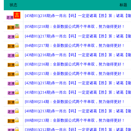
状态
标题
[45错01](218期)杀一肖出【码】一定是诸葛【胜】算；诸葛
老澳
[05错01]218期：全新数据公式两个半单双，努力做得更好！
新澳
[44错01](217期)杀一肖出【码】一定是诸葛【胜】算；诸葛
老澳
[04错01]217期：全新数据公式两个半单双，努力做得更好！
新澳
[43错01](216期)杀一肖出【码】一定是诸葛【胜】算；诸葛
老澳
[03错01]216期：全新数据公式两个半单双，努力做得更好！
新澳
[02错01]215期：全新数据公式两个半单双，努力做得更好！
新澳
[42错01](215期)杀一肖出【码】一定是诸葛【胜】算；诸葛
老澳
[41错01](214期)杀一肖出【码】一定是诸葛【胜】算；诸葛
老澳
[01错00]214期：全新数据公式两个半单双，努力做得更好！
新澳
[40错01](213期)杀一肖出【码】一定是诸葛【胜】算；诸葛
老澳
[00错00]213期：全新数据公式两个半单双，努力做得更好！
新澳
[39错01](212期)杀一肖出【码】一定是诸葛【胜】算；诸葛
老澳