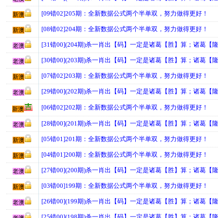
[09错02]205期：全新数据公式两个半单双，努力做得更好！
新澳
[08错02]204期：全新数据公式两个半单双，努力做得更好！
新澳
[31错00](204期)杀一肖出【码】一定是诸葛【胜】算；诸葛
老澳
[30错00](203期)杀一肖出【码】一定是诸葛【胜】算；诸葛
老澳
[07错02]203期：全新数据公式两个半单双，努力做得更好！
新澳
[29错00](202期)杀一肖出【码】一定是诸葛【胜】算；诸葛
老澳
[06错02]202期：全新数据公式两个半单双，努力做得更好！
新澳
[28错00](201期)杀一肖出【码】一定是诸葛【胜】算；诸葛
老澳
[05错01]201期：全新数据公式两个半单双，努力做得更好！
新澳
[04错01]200期：全新数据公式两个半单双，努力做得更好！
新澳
[27错00](200期)杀一肖出【码】一定是诸葛【胜】算；诸葛
老澳
[03错00]199期：全新数据公式两个半单双，努力做得更好！
新澳
[26错00](199期)杀一肖出【码】一定是诸葛【胜】算；诸葛
老澳
[25错00](198期)杀一肖出【码】一定是诸葛【胜】算；诸葛