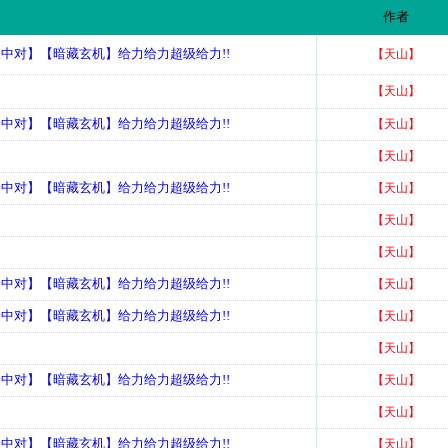
作者
【隆中对】【暗藏玄机】给力给力超级给力!!
【天山】
【天山】
【隆中对】【暗藏玄机】给力给力超级给力!!
【天山】
【天山】
【隆中对】【暗藏玄机】给力给力超级给力!!
【天山】
【天山】
【天山】
【隆中对】【暗藏玄机】给力给力超级给力!!
【天山】
【隆中对】【暗藏玄机】给力给力超级给力!!
【天山】
【天山】
【隆中对】【暗藏玄机】给力给力超级给力!!
【天山】
【天山】
【隆中对】【暗藏玄机】给力给力超级给力!!
【天山】