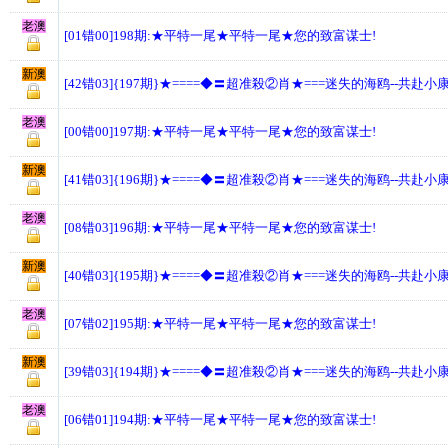
老澳
[01错00]198期:★平特一尾★平特一尾★您的致富谋士!
新澳
[42错03]{197期}★====◆〓超准殺②肖★===迷失的海鸥--共赴小
老澳
[00错00]197期:★平特一尾★平特一尾★您的致富谋士!
新澳
[41错03]{196期}★====◆〓超准殺②肖★===迷失的海鸥--共赴小
老澳
[08错03]196期:★平特一尾★平特一尾★您的致富谋士!
新澳
[40错03]{195期}★====◆〓超准殺②肖★===迷失的海鸥--共赴小
老澳
[07错02]195期:★平特一尾★平特一尾★您的致富谋士!
新澳
[39错03]{194期}★====◆〓超准殺②肖★===迷失的海鸥--共赴小
老澳
[06错01]194期:★平特一尾★平特一尾★您的致富谋士!