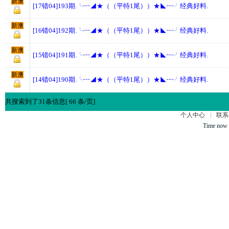
新澳
[17错04]193期.╰┅◢★（（平特1尾））★◣┅╯经典好料.
新澳
[16错04]192期.╰┅◢★（（平特1尾））★◣┅╯经典好料.
新澳
[15错04]191期.╰┅◢★（（平特1尾））★◣┅╯经典好料.
新澳
[14错04]190期.╰┅◢★（（平特1尾））★◣┅╯经典好料.
共搜索到了31条信息[ 66 条/页]
个人中心
|
联系
Time now 