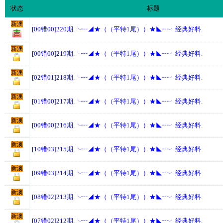
状态
标题
新澳
[00错00]220期.╰┅◢★（（平特1尾））★◣┅╯经典好料.
新澳
[00错00]219期.╰┅◢★（（平特1尾））★◣┅╯经典好料.
新澳
[02错01]218期.╰┅◢★（（平特1尾））★◣┅╯经典好料.
新澳
[01错00]217期.╰┅◢★（（平特1尾））★◣┅╯经典好料.
新澳
[00错00]216期.╰┅◢★（（平特1尾））★◣┅╯经典好料.
新澳
[10错03]215期.╰┅◢★（（平特1尾））★◣┅╯经典好料.
新澳
[09错03]214期.╰┅◢★（（平特1尾））★◣┅╯经典好料.
新澳
[08错02]213期.╰┅◢★（（平特1尾））★◣┅╯经典好料.
新澳
[07错02]212期.╰┅◢★（（平特1尾））★◣┅╯经典好料.