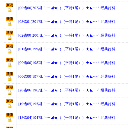
新澳
[00错00]202期.╰┅◢★（（平特1尾））★◣┅╯经典好料.
新澳
[03错01]201期.╰┅◢★（（平特1尾））★◣┅╯经典好料.
新澳
[02错00]200期.╰┅◢★（（平特1尾））★◣┅╯经典好料.
新澳
[01错00]199期.╰┅◢★（（平特1尾））★◣┅╯经典好料.
新澳
[00错00]198期.╰┅◢★（（平特1尾））★◣┅╯经典好料.
新澳
[00错00]197期.╰┅◢★（（平特1尾））★◣┅╯经典好料.
新澳
[20错06]196期.╰┅◢★（（平特1尾））★◣┅╯经典好料.
新澳
[19错05]195期.╰┅◢★（（平特1尾））★◣┅╯经典好料.
新澳
[18错04]194期.╰┅◢★（（平特1尾））★◣┅╯经典好料.