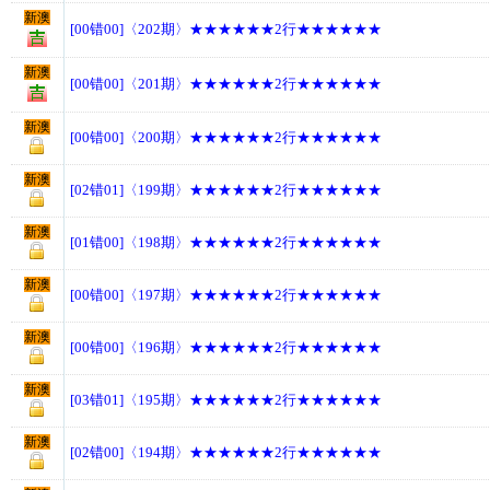
新澳
[00错00]〈202期〉★★★★★★2行★★★★★★
新澳
[00错00]〈201期〉★★★★★★2行★★★★★★
新澳
[00错00]〈200期〉★★★★★★2行★★★★★★
新澳
[02错01]〈199期〉★★★★★★2行★★★★★★
新澳
[01错00]〈198期〉★★★★★★2行★★★★★★
新澳
[00错00]〈197期〉★★★★★★2行★★★★★★
新澳
[00错00]〈196期〉★★★★★★2行★★★★★★
新澳
[03错01]〈195期〉★★★★★★2行★★★★★★
新澳
[02错00]〈194期〉★★★★★★2行★★★★★★