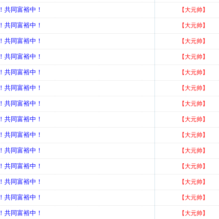
给！共同富裕中！
【大元帅】
给！共同富裕中！
【大元帅】
给！共同富裕中！
【大元帅】
给！共同富裕中！
【大元帅】
给！共同富裕中！
【大元帅】
给！共同富裕中！
【大元帅】
给！共同富裕中！
【大元帅】
给！共同富裕中！
【大元帅】
给！共同富裕中！
【大元帅】
给！共同富裕中！
【大元帅】
给！共同富裕中！
【大元帅】
给！共同富裕中！
【大元帅】
给！共同富裕中！
【大元帅】
给！共同富裕中！
【大元帅】