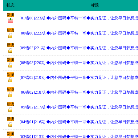
状态
标题
新澳
[01错00]223期.◆内外围码◆平特一肖◆实力见证，让您早日梦想
新澳
[00错00]222期.◆内外围码◆平特一肖◆实力见证，让您早日梦想
新澳
[09错03]221期.◆内外围码◆平特一肖◆实力见证，让您早日梦想
新澳
[08错03]220期.◆内外围码◆平特一肖◆实力见证，让您早日梦想
新澳
[07错02]219期.◆内外围码◆平特一肖◆实力见证，让您早日梦想
新澳
[06错02]218期.◆内外围码◆平特一肖◆实力见证，让您早日梦想
新澳
[05错02]217期.◆内外围码◆平特一肖◆实力见证，让您早日梦想
新澳
[04错01]216期.◆内外围码◆平特一肖◆实力见证，让您早日梦想
新澳
[03错01]215期.◆内外围码◆平特一肖◆实力见证，让您早日梦想