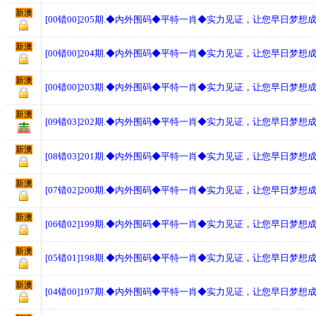
新澳
[00错00]205期.◆内外围码◆平特一肖◆实力见证，让您早日梦想
新澳
[00错00]204期.◆内外围码◆平特一肖◆实力见证，让您早日梦想
新澳
[00错00]203期.◆内外围码◆平特一肖◆实力见证，让您早日梦想
新澳
[09错03]202期.◆内外围码◆平特一肖◆实力见证，让您早日梦想
新澳
[08错03]201期.◆内外围码◆平特一肖◆实力见证，让您早日梦想
新澳
[07错02]200期.◆内外围码◆平特一肖◆实力见证，让您早日梦想
新澳
[06错02]199期.◆内外围码◆平特一肖◆实力见证，让您早日梦想
新澳
[05错01]198期.◆内外围码◆平特一肖◆实力见证，让您早日梦想
新澳
[04错00]197期.◆内外围码◆平特一肖◆实力见证，让您早日梦想