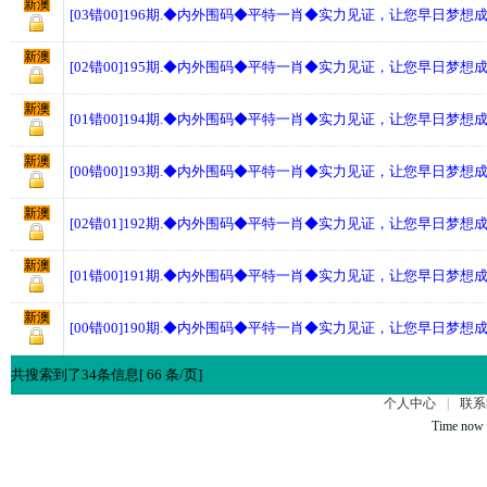
新澳
[03错00]196期.◆内外围码◆平特一肖◆实力见证，让您早日梦想
新澳
[02错00]195期.◆内外围码◆平特一肖◆实力见证，让您早日梦想
新澳
[01错00]194期.◆内外围码◆平特一肖◆实力见证，让您早日梦想
新澳
[00错00]193期.◆内外围码◆平特一肖◆实力见证，让您早日梦想
新澳
[02错01]192期.◆内外围码◆平特一肖◆实力见证，让您早日梦想
新澳
[01错00]191期.◆内外围码◆平特一肖◆实力见证，让您早日梦想
新澳
[00错00]190期.◆内外围码◆平特一肖◆实力见证，让您早日梦想
共搜索到了34条信息[ 66 条/页]
个人中心
|
联系
Time now 