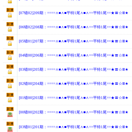
新澳
[07错02]209期：====∧■∧■平特1尾∧■∧==平特1尾==★〓☆Ⅲ★
新澳
[06错02]208期：====∧■∧■平特1尾∧■∧==平特1尾==★〓☆Ⅲ★
新澳
[05错01]207期：====∧■∧■平特1尾∧■∧==平特1尾==★〓☆Ⅲ★
新澳
[04错00]206期：====∧■∧■平特1尾∧■∧==平特1尾==★〓☆Ⅲ★
新澳
[03错00]205期：====∧■∧■平特1尾∧■∧==平特1尾==★〓☆Ⅲ★
新澳
[02错00]204期：====∧■∧■平特1尾∧■∧==平特1尾==★〓☆Ⅲ★
新澳
[01错00]203期：====∧■∧■平特1尾∧■∧==平特1尾==★〓☆Ⅲ★
新澳
[00错00]202期：====∧■∧■平特1尾∧■∧==平特1尾==★〓☆Ⅲ★
新澳
[03错01]201期：====∧■∧■平特1尾∧■∧==平特1尾==★〓☆Ⅲ★