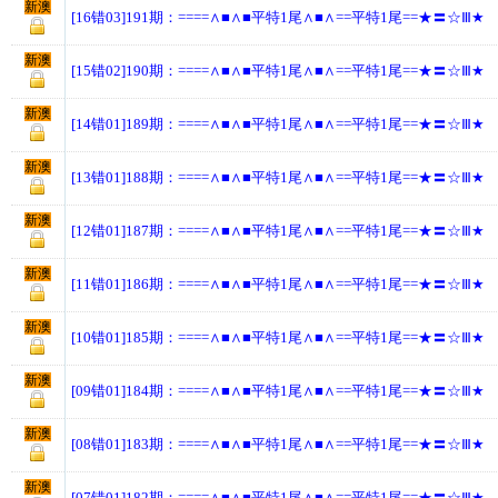
新澳
[16错03]191期：====∧■∧■平特1尾∧■∧==平特1尾==★〓☆Ⅲ★
新澳
[15错02]190期：====∧■∧■平特1尾∧■∧==平特1尾==★〓☆Ⅲ★
新澳
[14错01]189期：====∧■∧■平特1尾∧■∧==平特1尾==★〓☆Ⅲ★
新澳
[13错01]188期：====∧■∧■平特1尾∧■∧==平特1尾==★〓☆Ⅲ★
新澳
[12错01]187期：====∧■∧■平特1尾∧■∧==平特1尾==★〓☆Ⅲ★
新澳
[11错01]186期：====∧■∧■平特1尾∧■∧==平特1尾==★〓☆Ⅲ★
新澳
[10错01]185期：====∧■∧■平特1尾∧■∧==平特1尾==★〓☆Ⅲ★
新澳
[09错01]184期：====∧■∧■平特1尾∧■∧==平特1尾==★〓☆Ⅲ★
新澳
[08错01]183期：====∧■∧■平特1尾∧■∧==平特1尾==★〓☆Ⅲ★
新澳
[07错01]182期：====∧■∧■平特1尾∧■∧==平特1尾==★〓☆Ⅲ★