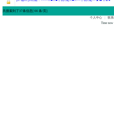
共搜索到了37条信息[ 66 条/页]
个人中心
|
联系
Time now 