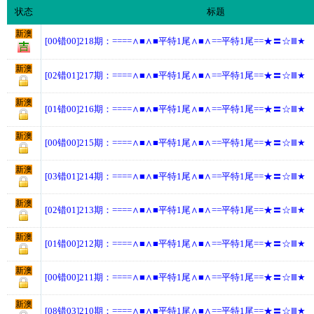
状态
标题
新澳
[00错00]218期：====∧■∧■平特1尾∧■∧==平特1尾==★〓☆Ⅲ★
新澳
[02错01]217期：====∧■∧■平特1尾∧■∧==平特1尾==★〓☆Ⅲ★
新澳
[01错00]216期：====∧■∧■平特1尾∧■∧==平特1尾==★〓☆Ⅲ★
新澳
[00错00]215期：====∧■∧■平特1尾∧■∧==平特1尾==★〓☆Ⅲ★
新澳
[03错01]214期：====∧■∧■平特1尾∧■∧==平特1尾==★〓☆Ⅲ★
新澳
[02错01]213期：====∧■∧■平特1尾∧■∧==平特1尾==★〓☆Ⅲ★
新澳
[01错00]212期：====∧■∧■平特1尾∧■∧==平特1尾==★〓☆Ⅲ★
新澳
[00错00]211期：====∧■∧■平特1尾∧■∧==平特1尾==★〓☆Ⅲ★
新澳
[08错03]210期：====∧■∧■平特1尾∧■∧==平特1尾==★〓☆Ⅲ★