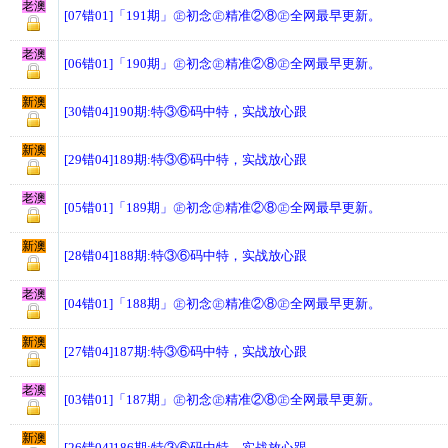
老澳
[07错01]「191期」㊣初念㊣精准②⑧㊣全网最早更新。
老澳
[06错01]「190期」㊣初念㊣精准②⑧㊣全网最早更新。
新澳
[30错04]190期:特③⑥码中特，实战放心跟
新澳
[29错04]189期:特③⑥码中特，实战放心跟
老澳
[05错01]「189期」㊣初念㊣精准②⑧㊣全网最早更新。
新澳
[28错04]188期:特③⑥码中特，实战放心跟
老澳
[04错01]「188期」㊣初念㊣精准②⑧㊣全网最早更新。
新澳
[27错04]187期:特③⑥码中特，实战放心跟
老澳
[03错01]「187期」㊣初念㊣精准②⑧㊣全网最早更新。
新澳
[26错04]186期:特③⑥码中特，实战放心跟