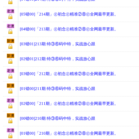
老澳
[05错00]「214期」㊣初念㊣精准②⑧㊣全网最早更新。
老澳
[04错00]「213期」㊣初念㊣精准②⑧㊣全网最早更新。
新澳
[03错01]213期:特③⑥码中特，实战放心跟
新澳
[02错01]212期:特③⑥码中特，实战放心跟
老澳
[03错00]「212期」㊣初念㊣精准②⑧㊣全网最早更新。
新澳
[01错00]211期:特③⑥码中特，实战放心跟
老澳
[02错00]「211期」㊣初念㊣精准②⑧㊣全网最早更新。
新澳
[00错00]210期:特③⑥码中特，实战放心跟
老澳
[01错00]「210期」㊣初念㊣精准②⑧㊣全网最早更新。