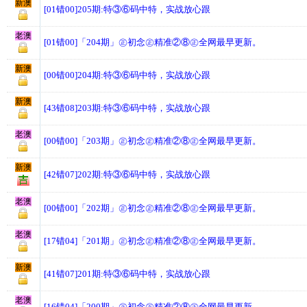
新澳
[01错00]205期:特③⑥码中特，实战放心跟
老澳
[01错00]「204期」㊣初念㊣精准②⑧㊣全网最早更新。
新澳
[00错00]204期:特③⑥码中特，实战放心跟
新澳
[43错08]203期:特③⑥码中特，实战放心跟
老澳
[00错00]「203期」㊣初念㊣精准②⑧㊣全网最早更新。
新澳
[42错07]202期:特③⑥码中特，实战放心跟
老澳
[00错00]「202期」㊣初念㊣精准②⑧㊣全网最早更新。
老澳
[17错04]「201期」㊣初念㊣精准②⑧㊣全网最早更新。
新澳
[41错07]201期:特③⑥码中特，实战放心跟
老澳
[16错04]「200期」㊣初念㊣精准②⑧㊣全网最早更新。