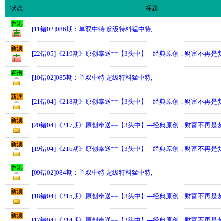
状态
标题
香港
[11错02]086期：单双中特 超级特料猛中特,
新澳
[22错05]《219期》原创奉送==【3头中】---经典原创，财富不再是
香港
[10错02]085期：单双中特 超级特料猛中特,
新澳
[21错04]《218期》原创奉送==【3头中】---经典原创，财富不再是
新澳
[20错04]《217期》原创奉送==【3头中】---经典原创，财富不再是
新澳
[19错04]《216期》原创奉送==【3头中】---经典原创，财富不再是
香港
[09错02]084期：单双中特 超级特料猛中特,
新澳
[18错04]《215期》原创奉送==【3头中】---经典原创，财富不再是
新澳
[17错04]《214期》原创奉送==【3头中】---经典原创，财富不再是