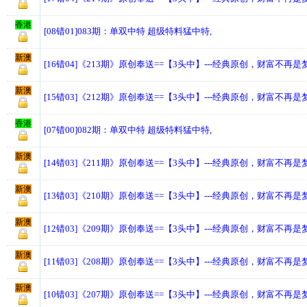
香港
[08错01]083期：单双中特 超级特料猛中特,
新澳
[16错04]《213期》原创奉送==【3头中】---经典原创，财富不再是
新澳
[15错03]《212期》原创奉送==【3头中】---经典原创，财富不再是
香港
[07错00]082期：单双中特 超级特料猛中特,
新澳
[14错03]《211期》原创奉送==【3头中】---经典原创，财富不再是
新澳
[13错03]《210期》原创奉送==【3头中】---经典原创，财富不再是
新澳
[12错03]《209期》原创奉送==【3头中】---经典原创，财富不再是
新澳
[11错03]《208期》原创奉送==【3头中】---经典原创，财富不再是
新澳
[10错03]《207期》原创奉送==【3头中】---经典原创，财富不再是