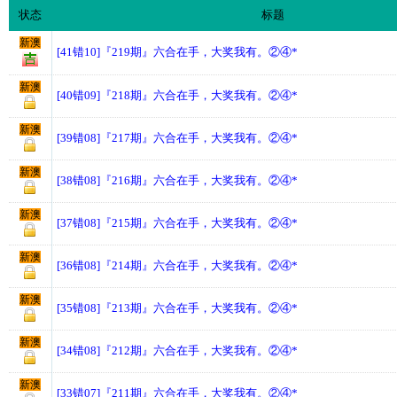
状态
标题
新澳
[41错10]『219期』六合在手，大奖我有。②④*
新澳
[40错09]『218期』六合在手，大奖我有。②④*
新澳
[39错08]『217期』六合在手，大奖我有。②④*
新澳
[38错08]『216期』六合在手，大奖我有。②④*
新澳
[37错08]『215期』六合在手，大奖我有。②④*
新澳
[36错08]『214期』六合在手，大奖我有。②④*
新澳
[35错08]『213期』六合在手，大奖我有。②④*
新澳
[34错08]『212期』六合在手，大奖我有。②④*
新澳
[33错07]『211期』六合在手，大奖我有。②④*