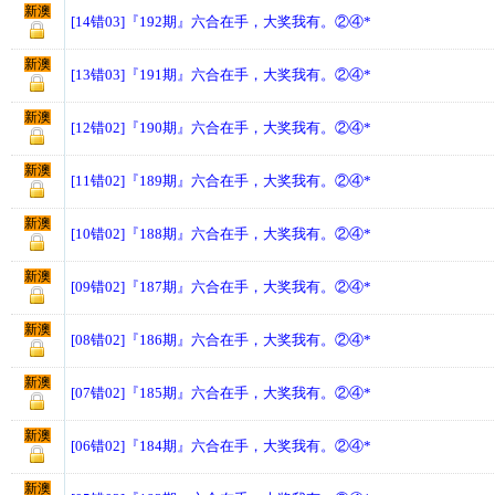
新澳
[14错03]『192期』六合在手，大奖我有。②④*
新澳
[13错03]『191期』六合在手，大奖我有。②④*
新澳
[12错02]『190期』六合在手，大奖我有。②④*
新澳
[11错02]『189期』六合在手，大奖我有。②④*
新澳
[10错02]『188期』六合在手，大奖我有。②④*
新澳
[09错02]『187期』六合在手，大奖我有。②④*
新澳
[08错02]『186期』六合在手，大奖我有。②④*
新澳
[07错02]『185期』六合在手，大奖我有。②④*
新澳
[06错02]『184期』六合在手，大奖我有。②④*
新澳