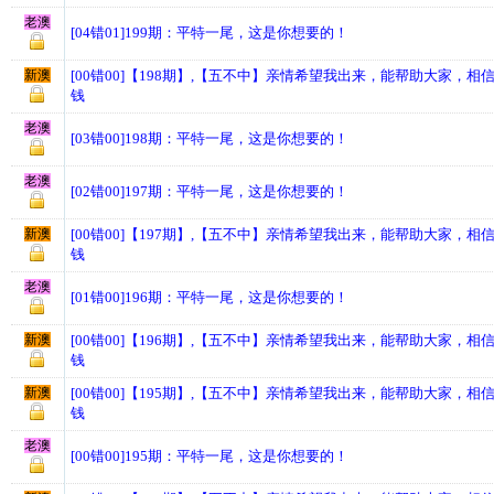
老澳
[04错01]199期：平特一尾，这是你想要的！
新澳
[00错00]【198期】,【五不中】亲情希望我出来，能帮助大家，
钱
老澳
[03错00]198期：平特一尾，这是你想要的！
老澳
[02错00]197期：平特一尾，这是你想要的！
新澳
[00错00]【197期】,【五不中】亲情希望我出来，能帮助大家，
钱
老澳
[01错00]196期：平特一尾，这是你想要的！
新澳
[00错00]【196期】,【五不中】亲情希望我出来，能帮助大家，
钱
新澳
[00错00]【195期】,【五不中】亲情希望我出来，能帮助大家，
钱
老澳
[00错00]195期：平特一尾，这是你想要的！