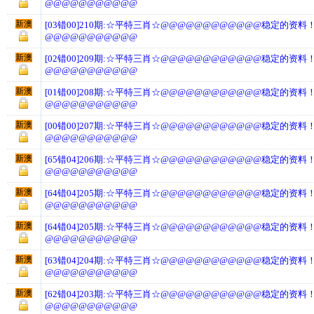
@@@@@@@@@@@
新澳
[03错00]210期:☆平特三肖☆@@@@@@@@@@@@稳定的资
@@@@@@@@@@@
新澳
[02错00]209期:☆平特三肖☆@@@@@@@@@@@@稳定的资
@@@@@@@@@@@
新澳
[01错00]208期:☆平特三肖☆@@@@@@@@@@@@稳定的资
@@@@@@@@@@@
新澳
[00错00]207期:☆平特三肖☆@@@@@@@@@@@@稳定的资
@@@@@@@@@@@
新澳
[65错04]206期:☆平特三肖☆@@@@@@@@@@@@稳定的资
@@@@@@@@@@@
新澳
[64错04]205期:☆平特三肖☆@@@@@@@@@@@@稳定的资
@@@@@@@@@@@
新澳
[64错04]205期:☆平特三肖☆@@@@@@@@@@@@稳定的资
@@@@@@@@@@@
新澳
[63错04]204期:☆平特三肖☆@@@@@@@@@@@@稳定的资
@@@@@@@@@@@
新澳
[62错04]203期:☆平特三肖☆@@@@@@@@@@@@稳定的资
@@@@@@@@@@@