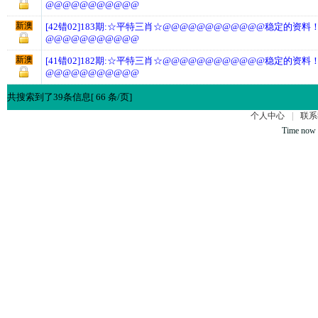
@@@@@@@@@@@
新澳
[42错02]183期:☆平特三肖☆@@@@@@@@@@@@稳定的资
@@@@@@@@@@@
新澳
[41错02]182期:☆平特三肖☆@@@@@@@@@@@@稳定的资
@@@@@@@@@@@
共搜索到了39条信息[ 66 条/页]
个人中心
|
联系
Time now 