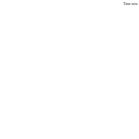
Time now 