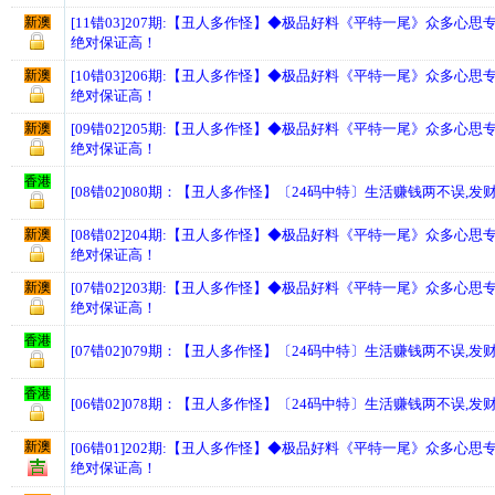
新澳
[11错03]207期:【丑人多作怪】◆极品好料《平特一尾》众多心
绝对保证高！
新澳
[10错03]206期:【丑人多作怪】◆极品好料《平特一尾》众多心
绝对保证高！
新澳
[09错02]205期:【丑人多作怪】◆极品好料《平特一尾》众多心
绝对保证高！
香港
[08错02]080期：【丑人多作怪】〔24码中特〕生活赚钱两不误,
新澳
[08错02]204期:【丑人多作怪】◆极品好料《平特一尾》众多心
绝对保证高！
新澳
[07错02]203期:【丑人多作怪】◆极品好料《平特一尾》众多心
绝对保证高！
香港
[07错02]079期：【丑人多作怪】〔24码中特〕生活赚钱两不误,
香港
[06错02]078期：【丑人多作怪】〔24码中特〕生活赚钱两不误,
新澳
[06错01]202期:【丑人多作怪】◆极品好料《平特一尾》众多心
绝对保证高！