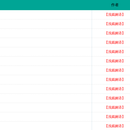
作者
【浅嫣婉语】
【浅嫣婉语】
【浅嫣婉语】
【浅嫣婉语】
【浅嫣婉语】
【浅嫣婉语】
【浅嫣婉语】
【浅嫣婉语】
【浅嫣婉语】
【浅嫣婉语】
【浅嫣婉语】
【浅嫣婉语】
【浅嫣婉语】