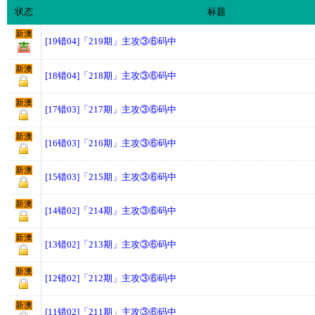
状态
标题
新澳
[19错04]「219期」主攻③⑥码中
新澳
[18错04]「218期」主攻③⑥码中
新澳
[17错03]「217期」主攻③⑥码中
新澳
[16错03]「216期」主攻③⑥码中
新澳
[15错03]「215期」主攻③⑥码中
新澳
[14错02]「214期」主攻③⑥码中
新澳
[13错02]「213期」主攻③⑥码中
新澳
[12错02]「212期」主攻③⑥码中
新澳
[11错02]「211期」主攻③⑥码中