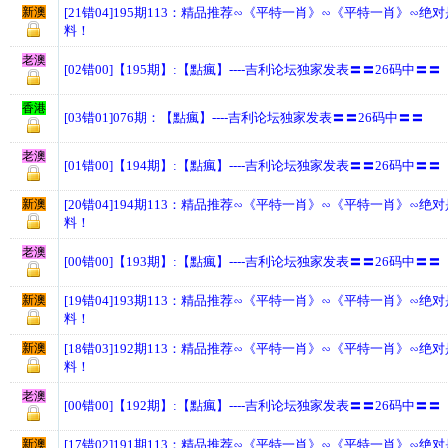
新澳
[21错04]195期113：精品推荐∽《平特一肖》∽《平特一肖》∽
料！
老澳
[02错00]【195期】:【點瘋】----吉利论坛独家发表〓〓26码中〓〓
香港
[03错01]076期：【點瘋】----吉利论坛独家发表〓〓26码中〓〓
老澳
[01错00]【194期】:【點瘋】----吉利论坛独家发表〓〓26码中〓〓
新澳
[20错04]194期113：精品推荐∽《平特一肖》∽《平特一肖》∽
料！
老澳
[00错00]【193期】:【點瘋】----吉利论坛独家发表〓〓26码中〓〓
新澳
[19错04]193期113：精品推荐∽《平特一肖》∽《平特一肖》∽
料！
新澳
[18错03]192期113：精品推荐∽《平特一肖》∽《平特一肖》∽
料！
老澳
[00错00]【192期】:【點瘋】----吉利论坛独家发表〓〓26码中〓〓
新澳
[17错02]191期113：精品推荐∽《平特一肖》∽《平特一肖》∽