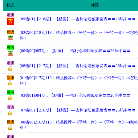
状态
标题
老澳
[09错01]【218期】:【點瘋】----吉利论坛独家发表〓〓26码中〓〓
新澳
[02错00]218期113：精品推荐∽《平特一肖》∽《平特一肖》∽
料！
香港
[00错00]085期：【點瘋】----吉利论坛独家发表〓〓26码中〓〓
老澳
[08错01]【217期】:【點瘋】----吉利论坛独家发表〓〓26码中〓〓
新澳
[01错00]217期113：精品推荐∽《平特一肖》∽《平特一肖》∽
料！
香港
[03错01]084期：【點瘋】----吉利论坛独家发表〓〓26码中〓〓
老澳
[07错00]【216期】:【點瘋】----吉利论坛独家发表〓〓26码中〓〓
新澳
[00错00]216期113：精品推荐∽《平特一肖》∽《平特一肖》∽
料！
老澳