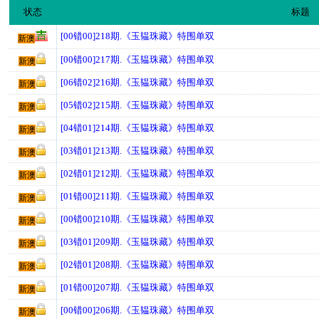
状态
标题
[00错00]218期.《玉韫珠藏》特围单双
新澳
[00错00]217期.《玉韫珠藏》特围单双
新澳
[06错02]216期.《玉韫珠藏》特围单双
新澳
[05错02]215期.《玉韫珠藏》特围单双
新澳
[04错01]214期.《玉韫珠藏》特围单双
新澳
[03错01]213期.《玉韫珠藏》特围单双
新澳
[02错01]212期.《玉韫珠藏》特围单双
新澳
[01错00]211期.《玉韫珠藏》特围单双
新澳
[00错00]210期.《玉韫珠藏》特围单双
新澳
[03错01]209期.《玉韫珠藏》特围单双
新澳
[02错01]208期.《玉韫珠藏》特围单双
新澳
[01错00]207期.《玉韫珠藏》特围单双
新澳
[00错00]206期.《玉韫珠藏》特围单双
新澳