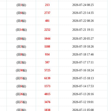
(回
1
贴)
213
2026-07-24 08:25
(回
6
贴)
2737
2026-07-23 14:35
(回
4
贴)
481
2026-07-22 08:26
(回
14
贴)
2252
2026-07-21 19:11
(回
6
贴)
1044
2026-07-20 05:27
(回
3
贴)
1188
2026-07-19 18:26
(回
8
贴)
934
2026-07-18 17:46
(回
2
贴)
597
2026-07-17 17:11
(回
30
贴)
5725
2026-07-16 18:24
(回
35
贴)
6139
2026-07-15 18:13
(回
6
贴)
1573
2026-07-14 17:53
(回
26
贴)
4815
2026-07-13 20:16
(回
25
贴)
3476
2026-07-12 19:01
(回
3
贴)
1838
2026-07-11 05:08