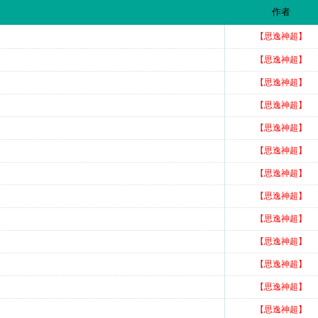
作者
【思逸神超】
【思逸神超】
【思逸神超】
【思逸神超】
【思逸神超】
【思逸神超】
【思逸神超】
【思逸神超】
【思逸神超】
【思逸神超】
【思逸神超】
【思逸神超】
【思逸神超】