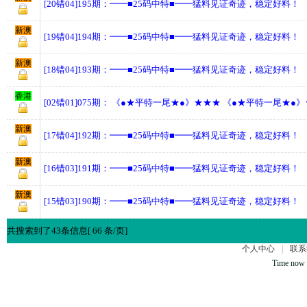
[20错04]195期：━━■25码中特■━━猛料见证奇迹，稳定好料！
新澳
[19错04]194期：━━■25码中特■━━猛料见证奇迹，稳定好料！
新澳
[18错04]193期：━━■25码中特■━━猛料见证奇迹，稳定好料！
香港
[02错01]075期： 《●★平特一尾★●》★★★ 《●★平特一尾★●
新澳
[17错04]192期：━━■25码中特■━━猛料见证奇迹，稳定好料！
新澳
[16错03]191期：━━■25码中特■━━猛料见证奇迹，稳定好料！
新澳
[15错03]190期：━━■25码中特■━━猛料见证奇迹，稳定好料！
共搜索到了43条信息[ 66 条/页]
个人中心
|
联系
Time now 