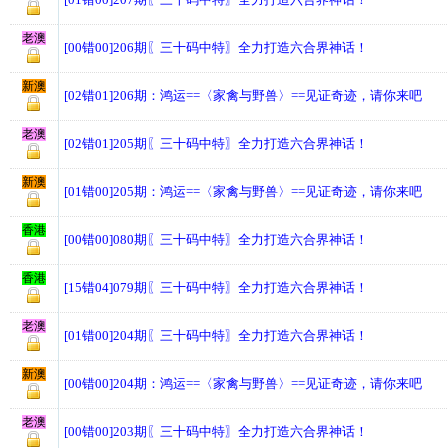
老澳
[00错00]206期〖三十码中特〗全力打造六合界神话！
新澳
[02错01]206期：鸿运==〈家禽与野兽〉==见证奇迹，请你来吧
老澳
[02错01]205期〖三十码中特〗全力打造六合界神话！
新澳
[01错00]205期：鸿运==〈家禽与野兽〉==见证奇迹，请你来吧
香港
[00错00]080期〖三十码中特〗全力打造六合界神话！
香港
[15错04]079期〖三十码中特〗全力打造六合界神话！
老澳
[01错00]204期〖三十码中特〗全力打造六合界神话！
新澳
[00错00]204期：鸿运==〈家禽与野兽〉==见证奇迹，请你来吧
老澳
[00错00]203期〖三十码中特〗全力打造六合界神话！