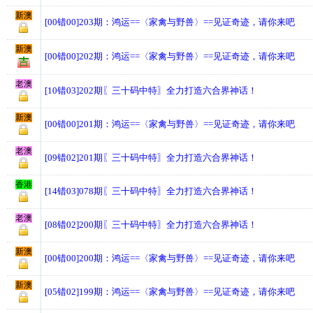
新澳
[00错00]203期：鸿运==〈家禽与野兽〉==见证奇迹，请你来吧
新澳
[00错00]202期：鸿运==〈家禽与野兽〉==见证奇迹，请你来吧
老澳
[10错03]202期〖三十码中特〗全力打造六合界神话！
新澳
[00错00]201期：鸿运==〈家禽与野兽〉==见证奇迹，请你来吧
老澳
[09错02]201期〖三十码中特〗全力打造六合界神话！
香港
[14错03]078期〖三十码中特〗全力打造六合界神话！
老澳
[08错02]200期〖三十码中特〗全力打造六合界神话！
新澳
[00错00]200期：鸿运==〈家禽与野兽〉==见证奇迹，请你来吧
新澳
[05错02]199期：鸿运==〈家禽与野兽〉==见证奇迹，请你来吧