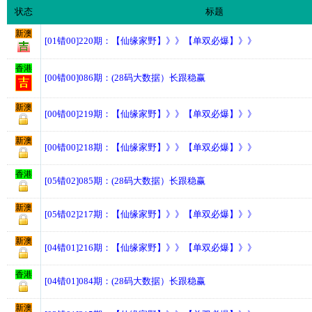
状态
标题
新澳
[01错00]220期：【仙缘家野】》》【单双必爆】》》
香港
[00错00]086期：(28码大数据）长跟稳赢
新澳
[00错00]219期：【仙缘家野】》》【单双必爆】》》
新澳
[00错00]218期：【仙缘家野】》》【单双必爆】》》
香港
[05错02]085期：(28码大数据）长跟稳赢
新澳
[05错02]217期：【仙缘家野】》》【单双必爆】》》
新澳
[04错01]216期：【仙缘家野】》》【单双必爆】》》
香港
[04错01]084期：(28码大数据）长跟稳赢
新澳