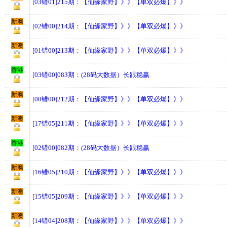
[03错01]215期：【仙缘家野】》》【单双必爆】》》
新澳
[02错00]214期：【仙缘家野】》》【单双必爆】》》
新澳
[01错00]213期：【仙缘家野】》》【单双必爆】》》
香港
[03错00]083期：(28码大数据）长跟稳赢
新澳
[00错00]212期：【仙缘家野】》》【单双必爆】》》
新澳
[17错05]211期：【仙缘家野】》》【单双必爆】》》
香港
[02错00]082期：(28码大数据）长跟稳赢
新澳
[16错05]210期：【仙缘家野】》》【单双必爆】》》
新澳
[15错05]209期：【仙缘家野】》》【单双必爆】》》
新澳
[14错04]208期：【仙缘家野】》》【单双必爆】》》