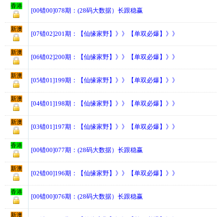
香港
[00错00]078期：(28码大数据）长跟稳赢
新澳
[07错02]201期：【仙缘家野】》》【单双必爆】》》
新澳
[06错02]200期：【仙缘家野】》》【单双必爆】》》
新澳
[05错01]199期：【仙缘家野】》》【单双必爆】》》
新澳
[04错01]198期：【仙缘家野】》》【单双必爆】》》
新澳
[03错01]197期：【仙缘家野】》》【单双必爆】》》
香港
[00错00]077期：(28码大数据）长跟稳赢
新澳
[02错00]196期：【仙缘家野】》》【单双必爆】》》
香港
[00错00]076期：(28码大数据）长跟稳赢
新澳