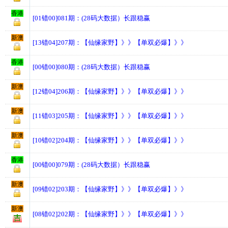
香港
[01错00]081期：(28码大数据）长跟稳赢
新澳
[13错04]207期：【仙缘家野】》》【单双必爆】》》
香港
[00错00]080期：(28码大数据）长跟稳赢
新澳
[12错04]206期：【仙缘家野】》》【单双必爆】》》
新澳
[11错03]205期：【仙缘家野】》》【单双必爆】》》
新澳
[10错02]204期：【仙缘家野】》》【单双必爆】》》
香港
[00错00]079期：(28码大数据）长跟稳赢
新澳
[09错02]203期：【仙缘家野】》》【单双必爆】》》
新澳
[08错02]202期：【仙缘家野】》》【单双必爆】》》