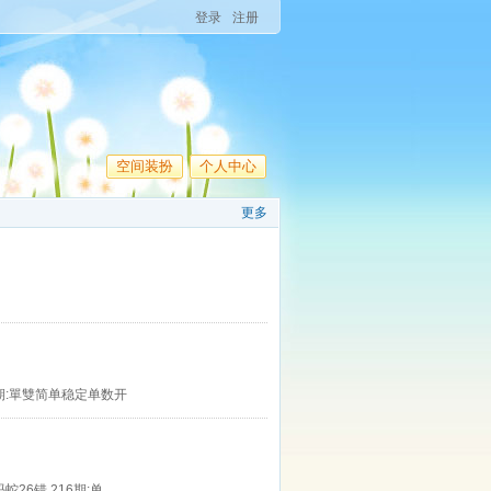
登录
注册
空间装扮
个人中心
更多
8期:單雙简单稳定单数开
蛇26错 216期:单