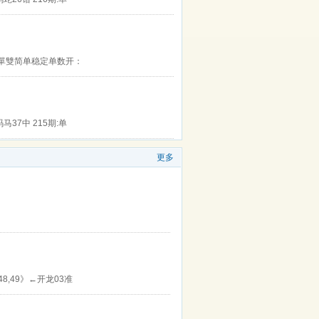
期:單雙简单稳定单数开：
马37中 215期:单
更多
,45,48,49》←开龙03准