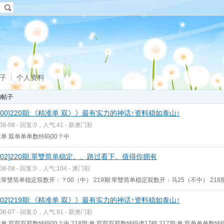
子
个人资料
的帖子
错00]220期:《精准单 双》》最有实力的神话↑资料稳如泰山↑
-08-08 - 回复:0，人气:41 -
新澳门彩
期:单 双单单单数特码00？中
5错02]220期:單雙简单稳定。。路过看下。值得你拥有
-08-08 - 回复:0，人气:104 -
澳门彩
期:單雙简单稳定双数开：？00（中） 219期:單雙简单稳定双数开：马25（不中） 21
错02]219期:《精准单 双》》最有实力的神话↑资料稳如泰山↑
-08-07 - 回复:0，人气:91 -
新澳门彩
期:单 双双双双数特码00？中 218期:单 双双双双数特码虎17错 217期:单 双单单单数特码