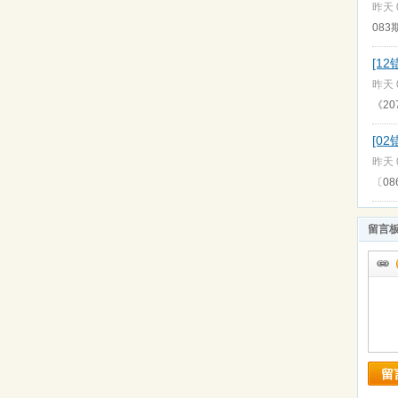
昨天 0
08
[1
昨天 0
《20
[0
昨天 0
〔0
留言
留