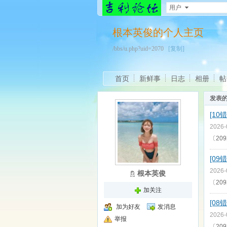
用户
根本英俊的个人主页
/bbs/u.php?uid=2070
[复制]
首页
新鲜事
日志
相册
帖
发表
[10
2026
〔20
[09
2026
根本英俊
〔20
加关注
[08
加为好友
发消息
2026
举报
〔20