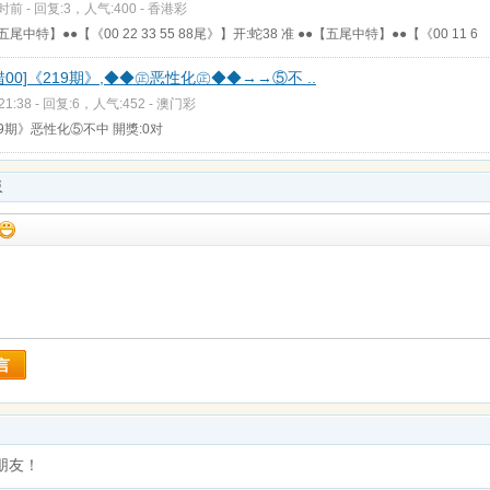
时前 - 回复:3，人气:400 -
香港彩
五尾中特】●●【《00 22 33 55 88尾》】开:蛇38 准 ●●【五尾中特】●●【《00 11 6
0错00]《219期》,◆◆㊣恶性化㊣◆◆→→⑤不 ..
1:38 - 回复:6，人气:452 -
澳门彩
19期》恶性化⑤不中 開獎:0对
板
言
朋友！