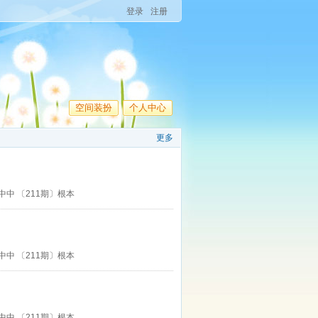
登录
注册
空间装扮
个人中心
更多
中中 〔211期〕根本
中中 〔211期〕根本
中中 〔211期〕根本