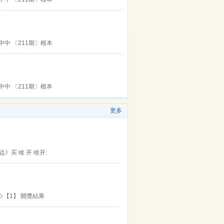
中中 〔211期〕根本
中中 〔211期〕根本
更多
》买 啥 开 啥开:
主☆【1】 開獎結果