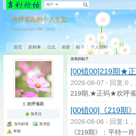
用户
欢呼雀跃的个人主页
/bbs/u.php?uid=1490
[复制]
首页
新鲜事
日志
相册
帖子
个人资料
发表的帖子
[00错00]219
2026-08-07 - 回复:0
219期,★正码★欢呼雀
欢呼雀跃
[00错00]《2
加关注
2026-08-06 - 回复:1
加为好友
发消息
《219期》：平特一
举报