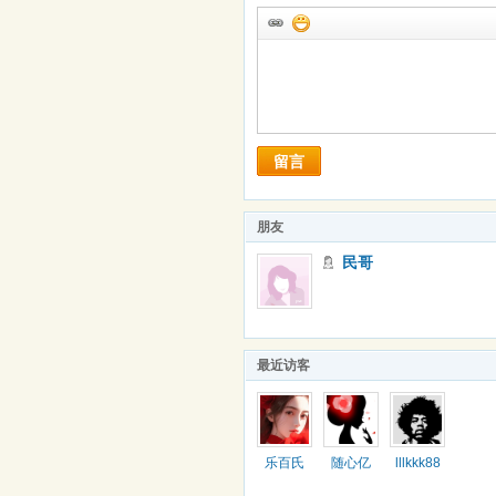
留言
朋友
民哥
最近访客
乐百氏
随心亿
lllkkk88