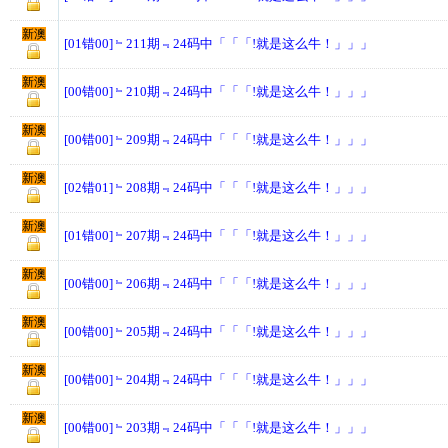
新澳
[01错00]﹄211期﹃24码中「「「!就是这么牛！」」」
新澳
[00错00]﹄210期﹃24码中「「「!就是这么牛！」」」
新澳
[00错00]﹄209期﹃24码中「「「!就是这么牛！」」」
新澳
[02错01]﹄208期﹃24码中「「「!就是这么牛！」」」
新澳
[01错00]﹄207期﹃24码中「「「!就是这么牛！」」」
新澳
[00错00]﹄206期﹃24码中「「「!就是这么牛！」」」
新澳
[00错00]﹄205期﹃24码中「「「!就是这么牛！」」」
新澳
[00错00]﹄204期﹃24码中「「「!就是这么牛！」」」
新澳
[00错00]﹄203期﹃24码中「「「!就是这么牛！」」」