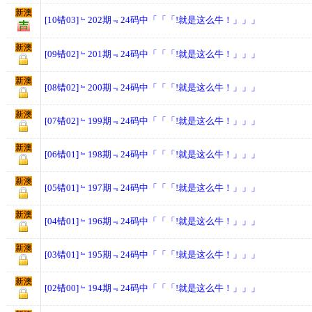
新澳
[10错03]﹄202期﹃24码中「「「!就是这么牛！」」」
新澳
[09错02]﹄201期﹃24码中「「「!就是这么牛！」」」
新澳
[08错02]﹄200期﹃24码中「「「!就是这么牛！」」」
新澳
[07错02]﹄199期﹃24码中「「「!就是这么牛！」」」
新澳
[06错01]﹄198期﹃24码中「「「!就是这么牛！」」」
新澳
[05错01]﹄197期﹃24码中「「「!就是这么牛！」」」
新澳
[04错01]﹄196期﹃24码中「「「!就是这么牛！」」」
新澳
[03错01]﹄195期﹃24码中「「「!就是这么牛！」」」
新澳
[02错00]﹄194期﹃24码中「「「!就是这么牛！」」」