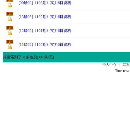
新澳
[00错00]《193期》实力6肖资料
新澳
[13错03]《192期》实力6肖资料
新澳
[12错02]《191期》实力6肖资料
新澳
[11错02]《190期》实力6肖资料
共搜索到了31条信息[ 66 条/页]
个人中心
|
联系
Time now 