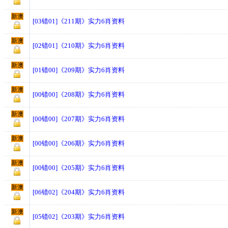
新澳
[03错01]《211期》实力6肖资料
新澳
[02错01]《210期》实力6肖资料
新澳
[01错00]《209期》实力6肖资料
新澳
[00错00]《208期》实力6肖资料
新澳
[00错00]《207期》实力6肖资料
新澳
[00错00]《206期》实力6肖资料
新澳
[00错00]《205期》实力6肖资料
新澳
[06错02]《204期》实力6肖资料
新澳
[05错02]《203期》实力6肖资料