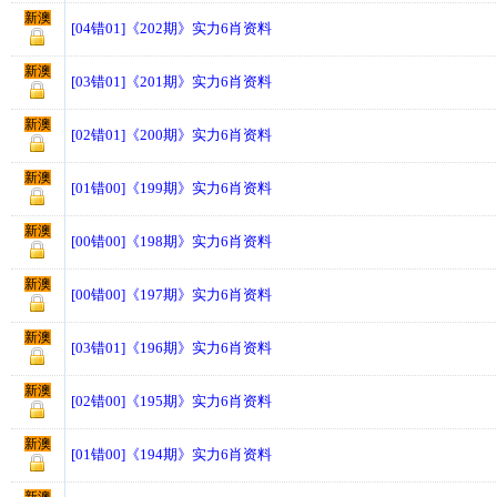
新澳
[04错01]《202期》实力6肖资料
新澳
[03错01]《201期》实力6肖资料
新澳
[02错01]《200期》实力6肖资料
新澳
[01错00]《199期》实力6肖资料
新澳
[00错00]《198期》实力6肖资料
新澳
[00错00]《197期》实力6肖资料
新澳
[03错01]《196期》实力6肖资料
新澳
[02错00]《195期》实力6肖资料
新澳
[01错00]《194期》实力6肖资料