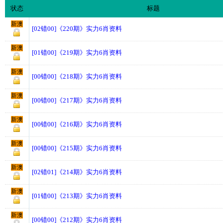
状态
标题
新澳
[02错00]《220期》实力6肖资料
新澳
[01错00]《219期》实力6肖资料
新澳
[00错00]《218期》实力6肖资料
新澳
[00错00]《217期》实力6肖资料
新澳
[00错00]《216期》实力6肖资料
新澳
[00错00]《215期》实力6肖资料
新澳
[02错01]《214期》实力6肖资料
新澳
[01错00]《213期》实力6肖资料
新澳
[00错00]《212期》实力6肖资料