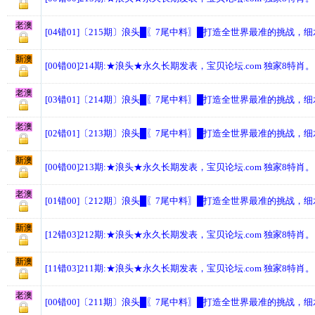
老澳
[04错01]〔215期〕浪头█〖7尾中料〗█打造全世界最准的挑战，
新澳
[00错00]214期:★浪头★永久长期发表，宝贝论坛.com 独家8特肖。
老澳
[03错01]〔214期〕浪头█〖7尾中料〗█打造全世界最准的挑战，
老澳
[02错01]〔213期〕浪头█〖7尾中料〗█打造全世界最准的挑战，
新澳
[00错00]213期:★浪头★永久长期发表，宝贝论坛.com 独家8特肖。
老澳
[01错00]〔212期〕浪头█〖7尾中料〗█打造全世界最准的挑战，
新澳
[12错03]212期:★浪头★永久长期发表，宝贝论坛.com 独家8特肖。
新澳
[11错03]211期:★浪头★永久长期发表，宝贝论坛.com 独家8特肖。
老澳
[00错00]〔211期〕浪头█〖7尾中料〗█打造全世界最准的挑战，