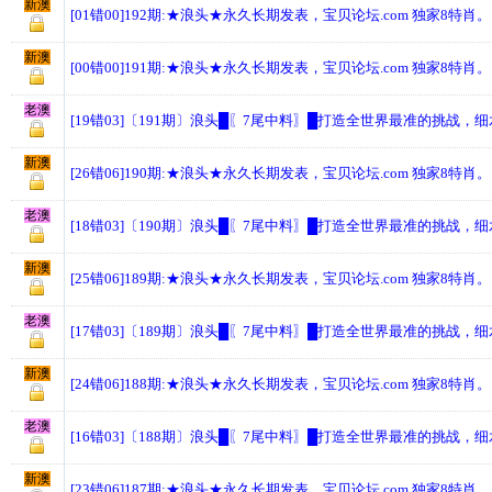
新澳
[01错00]192期:★浪头★永久长期发表，宝贝论坛.com 独家8特肖。
新澳
[00错00]191期:★浪头★永久长期发表，宝贝论坛.com 独家8特肖。
老澳
[19错03]〔191期〕浪头█〖7尾中料〗█打造全世界最准的挑战，
新澳
[26错06]190期:★浪头★永久长期发表，宝贝论坛.com 独家8特肖。
老澳
[18错03]〔190期〕浪头█〖7尾中料〗█打造全世界最准的挑战，
新澳
[25错06]189期:★浪头★永久长期发表，宝贝论坛.com 独家8特肖。
老澳
[17错03]〔189期〕浪头█〖7尾中料〗█打造全世界最准的挑战，
新澳
[24错06]188期:★浪头★永久长期发表，宝贝论坛.com 独家8特肖。
老澳
[16错03]〔188期〕浪头█〖7尾中料〗█打造全世界最准的挑战，
新澳
[23错06]187期:★浪头★永久长期发表，宝贝论坛.com 独家8特肖。