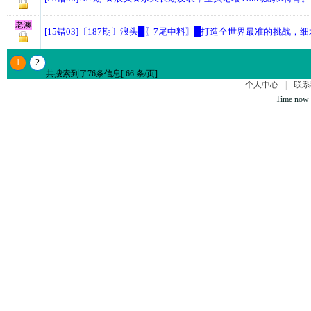
老澳
[15错03]〔187期〕浪头█〖7尾中料〗█打造全世界最准的挑战，
1
2
共搜索到了76条信息[ 66 条/页]
个人中心
|
联系
Time now 