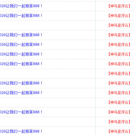
=2026让我们一起致富888！
【神马是浮云】
=2026让我们一起致富888！
【神马是浮云】
【神马是浮云】
=2026让我们一起致富888！
【神马是浮云】
=2026让我们一起致富888！
【神马是浮云】
=2026让我们一起致富888！
【神马是浮云】
=2026让我们一起致富888！
【神马是浮云】
【神马是浮云】
=2026让我们一起致富888！
【神马是浮云】
=2026让我们一起致富888！
【神马是浮云】
【神马是浮云】
=2026让我们一起致富888！
【神马是浮云】
【神马是浮云】
=2026让我们一起致富888！
【神马是浮云】