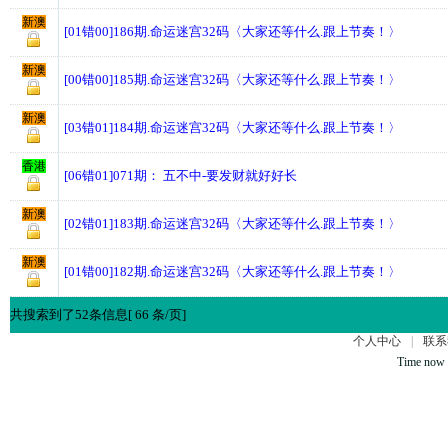
新澳
[01错00]186期.命运迷宫32码〈大家还等什么.跟上节奏！〉
新澳
[00错00]185期.命运迷宫32码〈大家还等什么.跟上节奏！〉
新澳
[03错01]184期.命运迷宫32码〈大家还等什么.跟上节奏！〉
香港
[06错01]071期： 五不中-要发财就好好长
新澳
[02错01]183期.命运迷宫32码〈大家还等什么.跟上节奏！〉
新澳
[01错00]182期.命运迷宫32码〈大家还等什么.跟上节奏！〉
共搜索到了52条信息[ 66 条/页]
个人中心
|
联系
Time now 