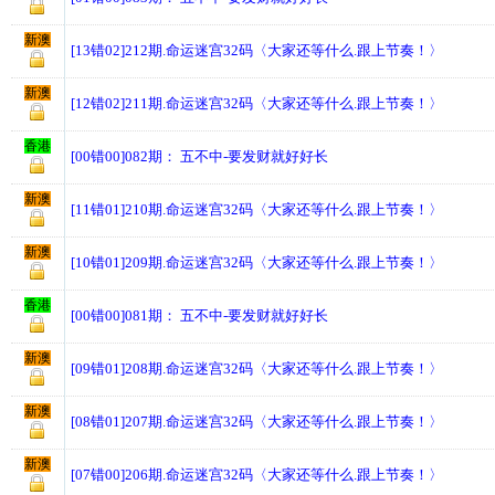
新澳
[13错02]212期.命运迷宫32码〈大家还等什么.跟上节奏！〉
新澳
[12错02]211期.命运迷宫32码〈大家还等什么.跟上节奏！〉
香港
[00错00]082期： 五不中-要发财就好好长
新澳
[11错01]210期.命运迷宫32码〈大家还等什么.跟上节奏！〉
新澳
[10错01]209期.命运迷宫32码〈大家还等什么.跟上节奏！〉
香港
[00错00]081期： 五不中-要发财就好好长
新澳
[09错01]208期.命运迷宫32码〈大家还等什么.跟上节奏！〉
新澳
[08错01]207期.命运迷宫32码〈大家还等什么.跟上节奏！〉
新澳
[07错00]206期.命运迷宫32码〈大家还等什么.跟上节奏！〉