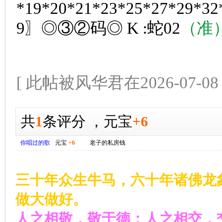
*19*20*21*23*25*27*29*32
9〗◎③②码◎ K :蛇02
（准
[ 此帖被风华君在2026-07-08
共
1
条评分
，
元宝
+6
你唱过的歌
元宝
+6
老子的私房钱
三十年众生牛马，六十年诸佛龙
做大做好。
人之相敬，敬于德；人之相交，