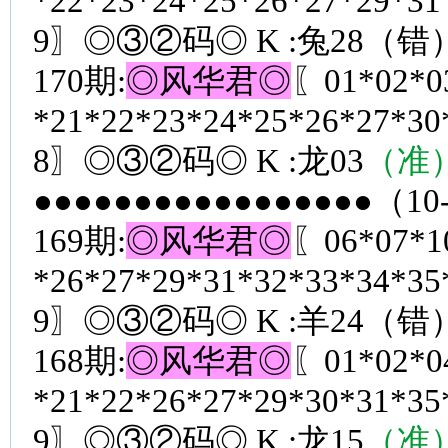
*22*23*24*25*26*27*29*31
9〗◎③②码◎ K :兔28（错
170期:
◎风华君◎
〖01*02*03
*21*22*23*24*25*26*27*30
8〗◎③②码◎ K :龙03
（准
●●●●●●●●●●●●●●●●●（10
169期:
◎风华君◎
〖06*07*10
*26*27*29*31*32*33*34*35
9〗◎③②码◎ K :羊24（错
168期:
◎风华君◎
〖01*02*04
*21*22*26*27*29*30*31*35
9〗◎③②码◎ K :龙15
（准