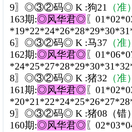
9〗◎③②码◎ K :狗21
（准
163期:
◎风华君◎
〖01*02*03
*19*22*24*26*28*29*30*31
6〗◎③②码◎ K :马37
（准
162期:
◎风华君◎
〖01*06*07
*24*25*27*28*29*30*31*32
8〗◎③②码◎ K :猪32
（准
161期:
◎风华君◎
〖01*02*03
*20*21*22*24*25*26*27*28
9〗◎③②码◎ K :猪08（错
160期:
◎风华君◎
〖02*03*04