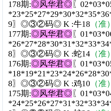
178期:
◎风华君◎
〖02*03*05
*23*25*27*29*30*32*35*36
9〗◎③②码◎ K :牛18
（准
177期:
◎风华君◎
〖01*03*06
*26*27*28*30*31*32*33*34
8〗◎③②码◎ K :蛇14
（准
176期:
◎风华君◎
〖01*03*05
*18*19*21*23*24*26*28*30
8〗◎③②码◎ K :鸡10
（准
175期:
◎风华君◎
〖01*03*04
*24*25*26*27*31*32*33*34