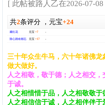
[ 此帖被路人乙在2026-07-08
共
2
条评分
，
元宝
+24
藏红花
元宝
+7
-
除心跳啥都忘
元宝
+17
-
三十年众生牛马，六十年诸佛龙
做大做好。
人之相敬，敬于德；人之相交，
于诚。
人之相惜惜于品，人之相敬敬于
人之相信信于诚，人之相伴伴于