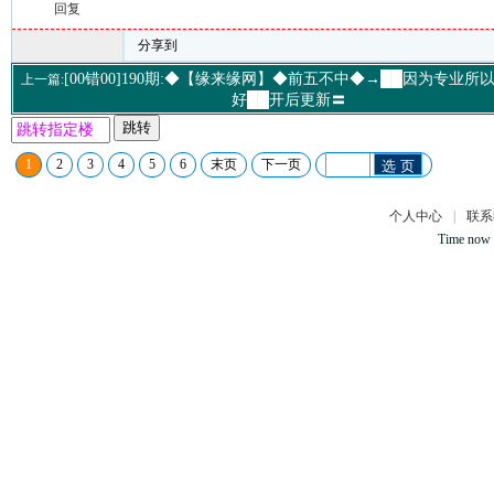
回复
分享到
[00错00]190期:◆【缘来缘网】◆前五不中◆→██因为专业所
上一篇:
好██开后更新〓
跳转
1
2
3
4
5
6
末页
下一页
选 页
个人中心
|
联系
Time now 