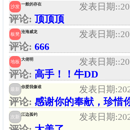
发表日期:
:20
一般的存在
沙发
评论:
顶顶顶
发表日期:
:20
沧海威龙
板凳
评论:
666
发表日期:
:20
大佬明
地板
评论:
高手！！牛DD
发表日期:
20
你爱我像谁
最新
评论:
感谢你的奉献，珍惜你
发表日期:
20
江边孤钓
次新
评论:
太美了