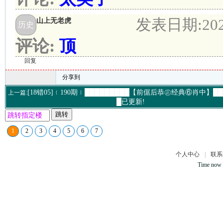
发表日期:
20
山上无老虎
历史
评论:
顶
回复
分享到
[18错05]﹛190期﹜█████████【前倨后恭㊣经典⑥肖中】██
上一篇:
█已更新!
跳转
1
2
3
4
5
6
7
个人中心
|
联系
Time now 