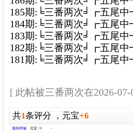
186期:╘三番两次╛┏五尾中┓)1 
185期:╘三番两次╛┏五尾中┓)0 
184期:╘三番两次╛┏五尾中┓)1 
183期:╘三番两次╛┏五尾中┓)0 
182期:╘三番两次╛┏五尾中┓)1 
181期:╘三番两次╛┏五尾中┓)2 
[ 此帖被三番两次在2026-07-0
共
1
条评分
，
元宝
+6
随风呼喊
元宝
+6
-