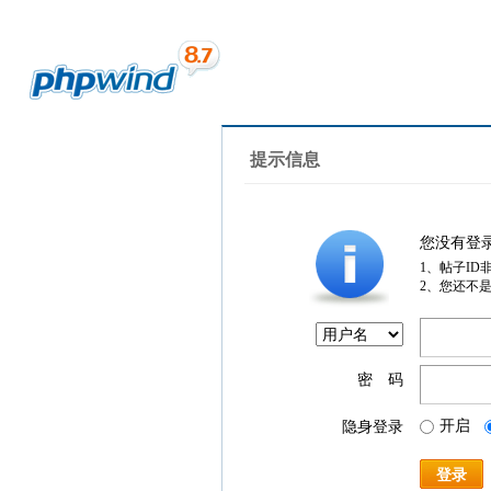
提示信息
您没有登
1、帖子ID
2、您还不
密 码
开启
隐身登录
登录