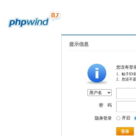
提示信息
您没有登
1、帖子ID
2、您还不
密 码
开启
隐身登录
登录