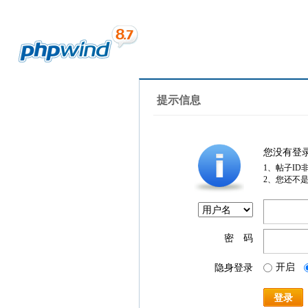
提示信息
您没有登
1、帖子ID
2、您还不
密 码
开启
隐身登录
登录