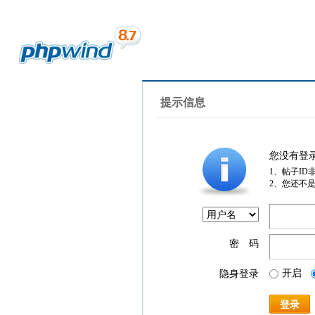
提示信息
您没有登
1、帖子ID
2、您还不
密 码
开启
隐身登录
登录